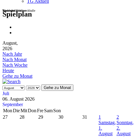
TG Aktuell
Sportheim
Turn- und Mehrzweckhalle
Wackenbachstadion
Spielplan
August,
2026
Nach Jahr
Nach Monat
Nach Woche
Heute
Gehe zu Monat
Gehe zu Monat
Juli
06. August 2026
September
Mon
Die
Mit
Don
Fre
Sam
Son
27
28
29
30
31
1
2
Samstag,
Sonntag,
1.
2.
August
August