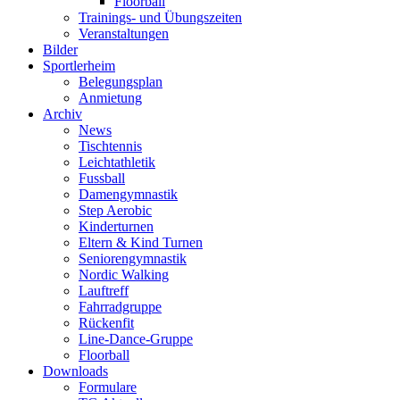
Floorball
Trainings- und Übungszeiten
Veranstaltungen
Bilder
Sportlerheim
Belegungsplan
Anmietung
Archiv
News
Tischtennis
Leichtathletik
Fussball
Damengymnastik
Step Aerobic
Kinderturnen
Eltern & Kind Turnen
Seniorengymnastik
Nordic Walking
Lauftreff
Fahrradgruppe
Rückenfit
Line-Dance-Gruppe
Floorball
Downloads
Formulare