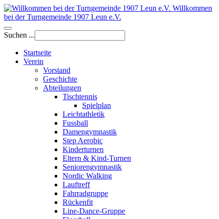
Willkommen
bei der Turngemeinde 1907 Leun e.V.
Suchen ...
Startseite
Verein
Vorstand
Geschichte
Abteilungen
Tischtennis
Spielplan
Leichtathletik
Fussball
Damengymnastik
Step Aerobic
Kinderturnen
Eltern & Kind-Turnen
Seniorengymnastik
Nordic Walking
Lauftreff
Fahrradgruppe
Rückenfit
Line-Dance-Gruppe