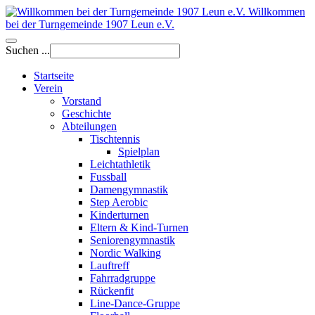
Willkommen
bei der Turngemeinde 1907 Leun e.V.
Suchen ...
Startseite
Verein
Vorstand
Geschichte
Abteilungen
Tischtennis
Spielplan
Leichtathletik
Fussball
Damengymnastik
Step Aerobic
Kinderturnen
Eltern & Kind-Turnen
Seniorengymnastik
Nordic Walking
Lauftreff
Fahrradgruppe
Rückenfit
Line-Dance-Gruppe