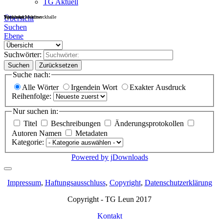
TG Aktuell
Sportheim
Turn- und Mehrzweckhalle
Wackenbachstadion
Übersicht
Suchen
Ebene
Suchwörter:
Suchen
Zurücksetzen
Suche nach:
Alle Wörter
Irgendein Wort
Exakter Ausdruck
Reihenfolge:
Nur suchen in:
Titel
Beschreibungen
Änderungsprotokollen
Autoren Namen
Metadaten
Kategorie:
Powered by jDownloads
Impressum
,
Haftungsausschluss
,
Copyright
,
Datenschutzerklärung
Copyright - TG Leun 2017
Kontakt