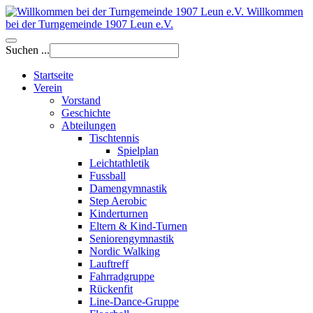
Willkommen
bei der Turngemeinde 1907 Leun e.V.
Suchen ...
Startseite
Verein
Vorstand
Geschichte
Abteilungen
Tischtennis
Spielplan
Leichtathletik
Fussball
Damengymnastik
Step Aerobic
Kinderturnen
Eltern & Kind-Turnen
Seniorengymnastik
Nordic Walking
Lauftreff
Fahrradgruppe
Rückenfit
Line-Dance-Gruppe