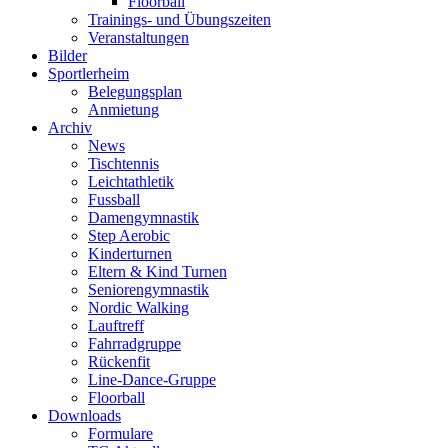
Floorball
Trainings- und Übungszeiten
Veranstaltungen
Bilder
Sportlerheim
Belegungsplan
Anmietung
Archiv
News
Tischtennis
Leichtathletik
Fussball
Damengymnastik
Step Aerobic
Kinderturnen
Eltern & Kind Turnen
Seniorengymnastik
Nordic Walking
Lauftreff
Fahrradgruppe
Rückenfit
Line-Dance-Gruppe
Floorball
Downloads
Formulare