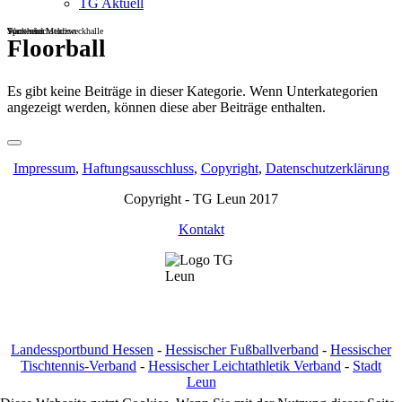
TG Aktuell
Sportheim
Turn- und Mehrzweckhalle
Wackenbachstadion
Floorball
Es gibt keine Beiträge in dieser Kategorie. Wenn Unterkategorien
angezeigt werden, können diese aber Beiträge enthalten.
Impressum
,
Haftungsausschluss
,
Copyright
,
Datenschutzerklärung
Copyright - TG Leun 2017
Kontakt
Landessportbund Hessen
-
Hessischer Fußballverband
-
Hessischer
Tischtennis-Verband
-
Hessischer Leichtathletik Verband
-
Stadt
Leun