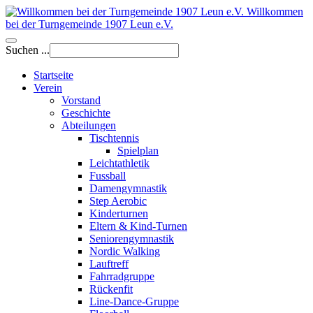
Willkommen
bei der Turngemeinde 1907 Leun e.V.
Suchen ...
Startseite
Verein
Vorstand
Geschichte
Abteilungen
Tischtennis
Spielplan
Leichtathletik
Fussball
Damengymnastik
Step Aerobic
Kinderturnen
Eltern & Kind-Turnen
Seniorengymnastik
Nordic Walking
Lauftreff
Fahrradgruppe
Rückenfit
Line-Dance-Gruppe