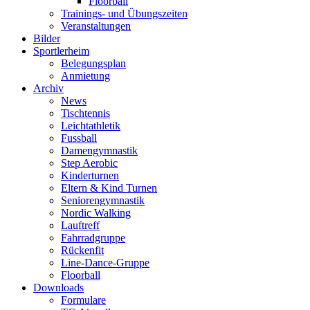
Floorball
Trainings- und Übungszeiten
Veranstaltungen
Bilder
Sportlerheim
Belegungsplan
Anmietung
Archiv
News
Tischtennis
Leichtathletik
Fussball
Damengymnastik
Step Aerobic
Kinderturnen
Eltern & Kind Turnen
Seniorengymnastik
Nordic Walking
Lauftreff
Fahrradgruppe
Rückenfit
Line-Dance-Gruppe
Floorball
Downloads
Formulare