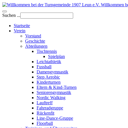
Willkommen be
Suchen ...
Startseite
Verein
Vorstand
Geschichte
Abteilungen
Tischtennis
Spielplan
Leichtathletik
Fussball
Damengymnastik
Step Aerobic
Kinderturnen
Eltern & Kind-Turnen
Seniorengymnastik
Nordic Walking
Lauftreff
Fahrradgruppe
Rückenfit
Line-Dance-Gruppe
Floorball