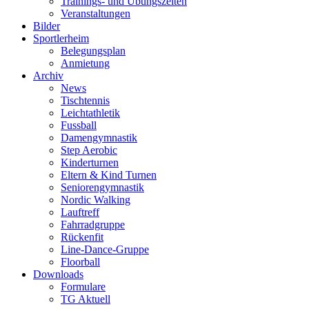
Trainings- und Übungszeiten
Veranstaltungen
Bilder
Sportlerheim
Belegungsplan
Anmietung
Archiv
News
Tischtennis
Leichtathletik
Fussball
Damengymnastik
Step Aerobic
Kinderturnen
Eltern & Kind Turnen
Seniorengymnastik
Nordic Walking
Lauftreff
Fahrradgruppe
Rückenfit
Line-Dance-Gruppe
Floorball
Downloads
Formulare
TG Aktuell