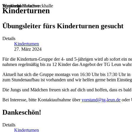
Sportheim
Turn- und Mehrzweckhalle
Wackenbachstadion
Kinderturnen
Übungsleiter fürs Kinderturnen gesucht
Details
Kinderturnen
27. März 2024
Für die Kinderturn-Gruppe der 4- und 5-jährigen wird ab sofort ein n
nahmen regelmäßig bis zu 12 Kinder das Angebot der TG Leun wahr
Aktuell hat sich die Gruppe montags von 16:30 Uhr bis 17:30 Uhr in
zum Stundenaufbau ist vorhanden und wir helfen gerne beim Einstieg
Die Jungs und Mädchen freuen sich auf dich und hoffen, dass es bald 
Bei Interesse, bitte Kontaktaufnahme über
vorstand@tg-leun.de
oder 
Dankeschön!
Details
Kinderturnen