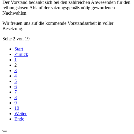
Der Vorstand bedankt sich bei den zahlreichen Anwesenden für den
reibungslosen Ablauf der satzungsgemäß nötig gewordenen
Nachwahlen.
Wir freuen uns auf die kommende Vorstandsarbeit in voller
Besetzung.
Seite 2 von 19
Start
Zurück
1
2
3
4
5
6
7
8
9
10
Weiter
Ende