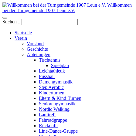
Willkommen
bei der Turngemeinde 1907 Leun e.V.
Suchen ...
Startseite
Verein
Vorstand
Geschichte
Abteilungen
Tischtennis
Spielplan
Leichtathletik
Fussball
Damengymnastik
Step Aerobic
Kinderturnen
Eltern & Kind-Turnen
Seniorengymnastik
Nordic Walking
Lauftreff
Fahrradgruppe
Rückenfit
Line-Dance-Gruppe