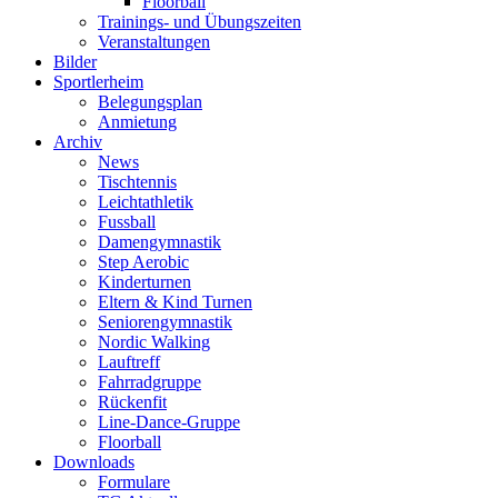
Floorball
Trainings- und Übungszeiten
Veranstaltungen
Bilder
Sportlerheim
Belegungsplan
Anmietung
Archiv
News
Tischtennis
Leichtathletik
Fussball
Damengymnastik
Step Aerobic
Kinderturnen
Eltern & Kind Turnen
Seniorengymnastik
Nordic Walking
Lauftreff
Fahrradgruppe
Rückenfit
Line-Dance-Gruppe
Floorball
Downloads
Formulare