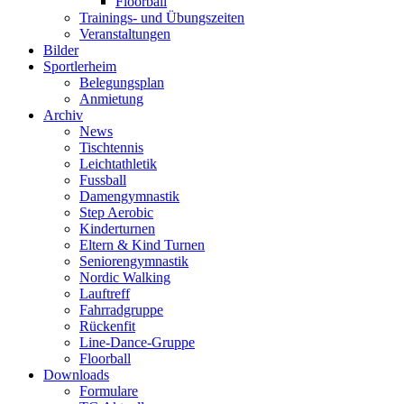
Floorball
Trainings- und Übungszeiten
Veranstaltungen
Bilder
Sportlerheim
Belegungsplan
Anmietung
Archiv
News
Tischtennis
Leichtathletik
Fussball
Damengymnastik
Step Aerobic
Kinderturnen
Eltern & Kind Turnen
Seniorengymnastik
Nordic Walking
Lauftreff
Fahrradgruppe
Rückenfit
Line-Dance-Gruppe
Floorball
Downloads
Formulare