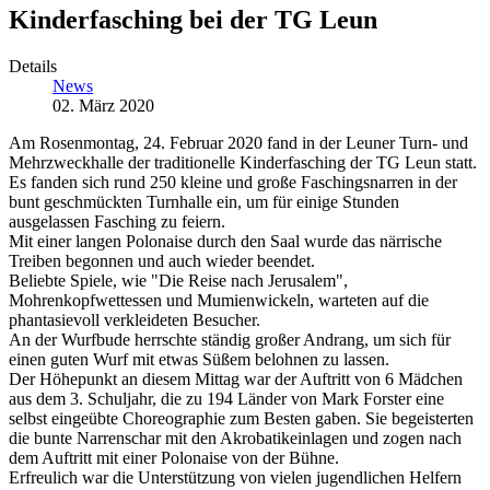
Kinderfasching bei der TG Leun
Details
News
02. März 2020
Am Rosenmontag, 24. Februar 2020 fand in der Leuner Turn- und
Mehrzweckhalle der traditionelle Kinderfasching der TG Leun statt.
Es fanden sich rund 250 kleine und große Faschingsnarren in der
bunt geschmückten Turnhalle ein, um für einige Stunden
ausgelassen Fasching zu feiern.
Mit einer langen Polonaise durch den Saal wurde das närrische
Treiben begonnen und auch wieder beendet.
Beliebte Spiele, wie "Die Reise nach Jerusalem",
Mohrenkopfwettessen und Mumienwickeln, warteten auf die
phantasievoll verkleideten Besucher.
An der Wurfbude herrschte ständig großer Andrang, um sich für
einen guten Wurf mit etwas Süßem belohnen zu lassen.
Der Höhepunkt an diesem Mittag war der Auftritt von 6 Mädchen
aus dem 3. Schuljahr, die zu 194 Länder von Mark Forster eine
selbst eingeübte Choreographie zum Besten gaben. Sie begeisterten
die bunte Narrenschar mit den Akrobatikeinlagen und zogen nach
dem Auftritt mit einer Polonaise von der Bühne.
Erfreulich war die Unterstützung von vielen jugendlichen Helfern