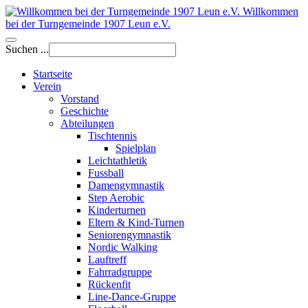
Willkommen
bei der Turngemeinde 1907 Leun e.V.
Suchen ...
Startseite
Verein
Vorstand
Geschichte
Abteilungen
Tischtennis
Spielplan
Leichtathletik
Fussball
Damengymnastik
Step Aerobic
Kinderturnen
Eltern & Kind-Turnen
Seniorengymnastik
Nordic Walking
Lauftreff
Fahrradgruppe
Rückenfit
Line-Dance-Gruppe