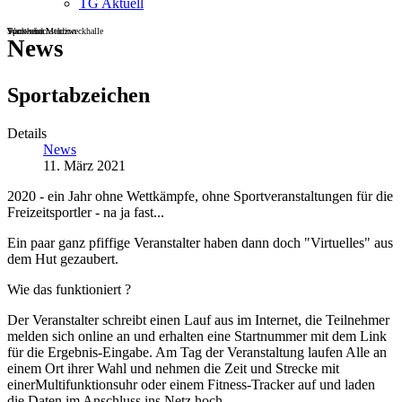
TG Aktuell
Sportheim
Turn- und Mehrzweckhalle
Wackenbachstadion
News
Sportabzeichen
Details
News
11. März 2021
2020 - ein Jahr ohne Wettkämpfe, ohne Sportveranstaltungen für die
Freizeitsportler - na ja fast...
Ein paar ganz pfiffige Veranstalter haben dann doch "Virtuelles" aus
dem Hut gezaubert.
Wie das funktioniert ?
Der Veranstalter schreibt einen Lauf aus im Internet, die Teilnehmer
melden sich online an und erhalten eine Startnummer mit dem Link
für die Ergebnis-Eingabe. Am Tag der Veranstaltung laufen Alle an
einem Ort ihrer Wahl und nehmen die Zeit und Strecke mit
einerMultifunktionsuhr oder einem Fitness-Tracker auf und laden
die Daten im Anschluss ins Netz hoch.