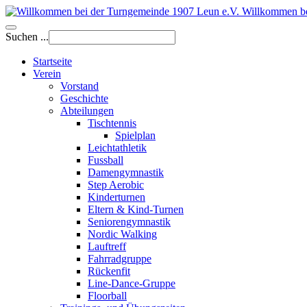
Willkommen be
Suchen ...
Startseite
Verein
Vorstand
Geschichte
Abteilungen
Tischtennis
Spielplan
Leichtathletik
Fussball
Damengymnastik
Step Aerobic
Kinderturnen
Eltern & Kind-Turnen
Seniorengymnastik
Nordic Walking
Lauftreff
Fahrradgruppe
Rückenfit
Line-Dance-Gruppe
Floorball