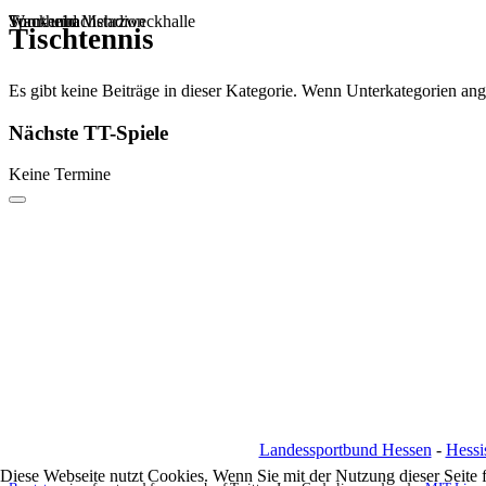
Sportheim
Turn- und Mehrzweckhalle
Wackenbachstadion
Tischtennis
Es gibt keine Beiträge in dieser Kategorie. Wenn Unterkategorien ang
Nächste TT-Spiele
Keine Termine
Landessportbund Hessen
-
Hessi
Diese Webseite nutzt Cookies. Wenn Sie mit der Nutzung dieser Seite 