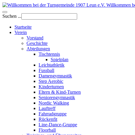
Willkommen be
Suchen ...
Startseite
Verein
Vorstand
Geschichte
Abteilungen
Tischtennis
Spielplan
Leichtathletik
Fussball
Damengymnastik
Step Aerobic
Kinderturnen
Eltern & Kind-Turnen
Seniorengymnastik
Nordic Walking
Lauftreff
Fahrradgruppe
Rückenfit
Line-Dance-Gruppe
Floorball