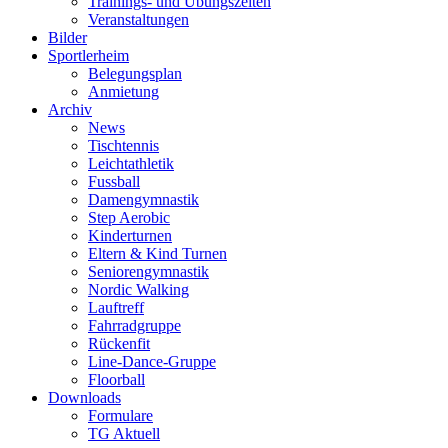
Trainings- und Übungszeiten
Veranstaltungen
Bilder
Sportlerheim
Belegungsplan
Anmietung
Archiv
News
Tischtennis
Leichtathletik
Fussball
Damengymnastik
Step Aerobic
Kinderturnen
Eltern & Kind Turnen
Seniorengymnastik
Nordic Walking
Lauftreff
Fahrradgruppe
Rückenfit
Line-Dance-Gruppe
Floorball
Downloads
Formulare
TG Aktuell