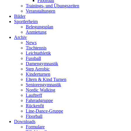
Floorball
Trainings- und Übungszeiten
Veranstaltungen
Bilder
Sportlerheim
Belegungsplan
Anmietung
Archiv
News
Tischtennis
Leichtathletik
Fussball
Damengymnastik
Step Aerobic
Kinderturnen
Eltern & Kind Turnen
Seniorengymnastik
Nordic Walking
Lauftreff
Fahrradgruppe
Rückenfit
Line-Dance-Gruppe
Floorball
Downloads
Formulare