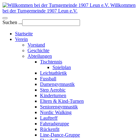
Willkommen
bei der Turngemeinde 1907 Leun e.V.
Suchen ...
Startseite
Verein
Vorstand
Geschichte
Abteilungen
Tischtennis
Spielplan
Leichtathletik
Fussball
Damengymnastik
Step Aerobic
Kinderturnen
Eltern & Kind-Turnen
Seniorengymnastik
Nordic Walking
Lauftreff
Fahrradgruppe
Rückenfit
Line-Dance-Gruppe