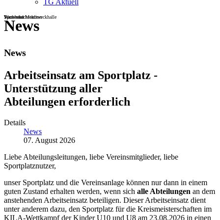
TG Aktuell
Sportheim
Turn- und Mehrzweckhalle
Wackenbachstadion
News
News
Arbeitseinsatz am Sportplatz -
Unterstützung aller
Abteilungen erforderlich
Details
News
07. August 2026
Liebe Abteilungsleitungen, liebe Vereinsmitglieder, liebe
Sportplatznutzer,
unser Sportplatz und die Vereinsanlage können nur dann in einem
guten Zustand erhalten werden, wenn sich
alle Abteilungen
an dem
anstehenden Arbeitseinsatz beteiligen. Dieser Arbeitseinsatz dient
unter anderem dazu, den Sportplatz für die Kreismeisterschaften im
KILA-Wettkampf der Kinder U10 und U8 am 23.08.2026 in einen