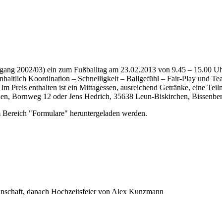
gang 2002/03) ein zum Fußballtag am 23.02.2013 von 9.45 – 15.00 Uhr
altlich Koordination – Schnelligkeit – Ballgefühl – Fair-Play und Te
. Im Preis enthalten ist ein Mittagessen, ausreichend Getränke, eine Te
n, Bornweg 12 oder Jens Hedrich, 35638 Leun-Biskirchen, Bissenberg
 Bereich "Formulare" heruntergeladen werden.
nnschaft, danach Hochzeitsfeier von Alex Kunzmann