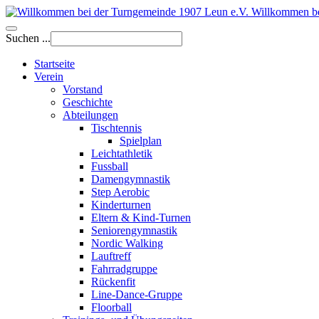
Willkommen be
Suchen ...
Startseite
Verein
Vorstand
Geschichte
Abteilungen
Tischtennis
Spielplan
Leichtathletik
Fussball
Damengymnastik
Step Aerobic
Kinderturnen
Eltern & Kind-Turnen
Seniorengymnastik
Nordic Walking
Lauftreff
Fahrradgruppe
Rückenfit
Line-Dance-Gruppe
Floorball