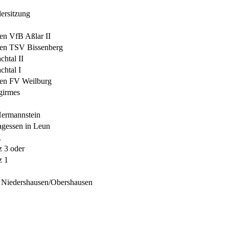
lersitzung
den VfB Aßlar II
 den TSV Bissenberg
chtal II
chtal I
den FV Weilburg
girmes
Hermannstein
agessen in Leun
g
z 3 oder
z 1
G Niedershausen/Obershausen