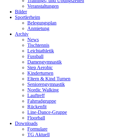
Trainings- und Übungszeiten
Veranstaltungen
Bilder
Sportlerheim
Belegungsplan
Anmietung
Archiv
News
Tischtennis
Leichtathletik
Fussball
Damengymnastik
Step Aerobic
Kinderturnen
Eltern & Kind Turnen
Seniorengymnastik
Nordic Walking
Lauftreff
Fahrradgruppe
Rückenfit
Line-Dance-Gruppe
Floorball
Downloads
Formulare
TG Aktuell