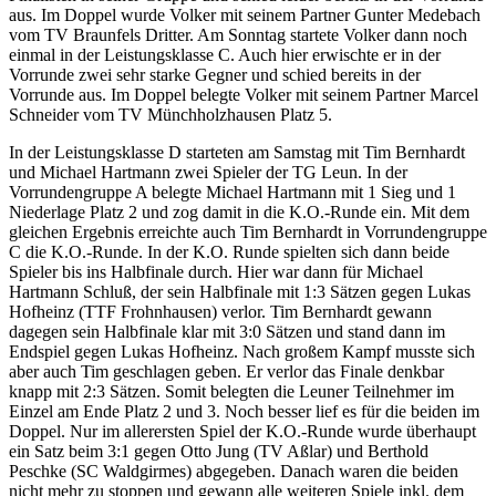
aus. Im Doppel wurde Volker mit seinem Partner Gunter Medebach
vom TV Braunfels Dritter. Am Sonntag startete Volker dann noch
einmal in der Leistungsklasse C. Auch hier erwischte er in der
Vorrunde zwei sehr starke Gegner und schied bereits in der
Vorrunde aus. Im Doppel belegte Volker mit seinem Partner Marcel
Schneider vom TV Münchholzhausen Platz 5.
In der Leistungsklasse D starteten am Samstag mit Tim Bernhardt
und Michael Hartmann zwei Spieler der TG Leun. In der
Vorrundengruppe A belegte Michael Hartmann mit 1 Sieg und 1
Niederlage Platz 2 und zog damit in die K.O.-Runde ein. Mit dem
gleichen Ergebnis erreichte auch Tim Bernhardt in Vorrundengruppe
C die K.O.-Runde. In der K.O. Runde spielten sich dann beide
Spieler bis ins Halbfinale durch. Hier war dann für Michael
Hartmann Schluß, der sein Halbfinale mit 1:3 Sätzen gegen Lukas
Hofheinz (TTF Frohnhausen) verlor. Tim Bernhardt gewann
dagegen sein Halbfinale klar mit 3:0 Sätzen und stand dann im
Endspiel gegen Lukas Hofheinz. Nach großem Kampf musste sich
aber auch Tim geschlagen geben. Er verlor das Finale denkbar
knapp mit 2:3 Sätzen. Somit belegten die Leuner Teilnehmer im
Einzel am Ende Platz 2 und 3. Noch besser lief es für die beiden im
Doppel. Nur im allerersten Spiel der K.O.-Runde wurde überhaupt
ein Satz beim 3:1 gegen Otto Jung (TV Aßlar) und Berthold
Peschke (SC Waldgirmes) abgegeben. Danach waren die beiden
nicht mehr zu stoppen und gewann alle weiteren Spiele inkl. dem