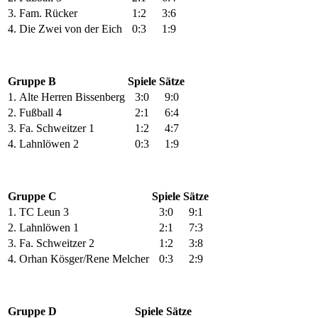
3.
Fam. Rücker
1:2
3:6
4.
Die Zwei von der Eich
0:3
1:9
Gruppe B
Spiele
Sätze
1.
Alte Herren Bissenberg
3:0
9:0
2.
Fußball 4
2:1
6:4
3.
Fa. Schweitzer 1
1:2
4:7
4.
Lahnlöwen 2
0:3
1:9
Gruppe C
Spiele
Sätze
1.
TC Leun 3
3:0
9:1
2.
Lahnlöwen 1
2:1
7:3
3.
Fa. Schweitzer 2
1:2
3:8
4.
Orhan Kösger/Rene Melcher
0:3
2:9
Gruppe D
Spiele
Sätze