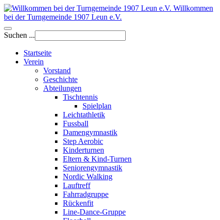
Willkommen
bei der Turngemeinde 1907 Leun e.V.
Suchen ...
Startseite
Verein
Vorstand
Geschichte
Abteilungen
Tischtennis
Spielplan
Leichtathletik
Fussball
Damengymnastik
Step Aerobic
Kinderturnen
Eltern & Kind-Turnen
Seniorengymnastik
Nordic Walking
Lauftreff
Fahrradgruppe
Rückenfit
Line-Dance-Gruppe