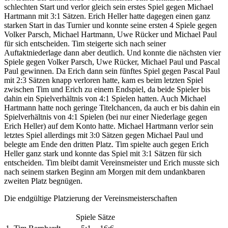
schlechten Start und verlor gleich sein erstes Spiel gegen Michael
Hartmann mit 3:1 Sätzen. Erich Heller hatte dagegen einen ganz
starken Start in das Turnier und konnte seine ersten 4 Spiele gegen
Volker Parsch, Michael Hartmann, Uwe Rücker und Michael Paul
für sich entscheiden. Tim steigerte sich nach seiner
Auftaktniederlage dann aber deutlich. Und konnte die nächsten vier
Spiele gegen Volker Parsch, Uwe Rücker, Michael Paul und Pascal
Paul gewinnen. Da Erich dann sein fünftes Spiel gegen Pascal Paul
mit 2:3 Sätzen knapp verloren hatte, kam es beim letzten Spiel
zwischen Tim und Erich zu einem Endspiel, da beide Spieler bis
dahin ein Spielverhältnis von 4:1 Spielen hatten. Auch Michael
Hartmann hatte noch geringe Titelchancen, da auch er bis dahin ein
Spielverhältnis von 4:1 Spielen (bei nur einer Niederlage gegen
Erich Heller) auf dem Konto hatte. Michael Hartmann verlor sein
letztes Spiel allerdings mit 3:0 Sätzen gegen Michael Paul und
belegte am Ende den dritten Platz. Tim spielte auch gegen Erich
Heller ganz stark und konnte das Spiel mit 3:1 Sätzen für sich
entscheiden. Tim bleibt damit Vereinsmeister und Erich musste sich
nach seinem starken Beginn am Morgen mit dem undankbaren
zweiten Platz begnügen.
Die endgültige Platzierung der Vereinsmeisterschaften
Spiele
Sätze