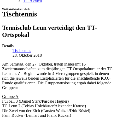
TG Aktuell
Sportheim
Turn- und Mehrzweckhalle
Wackenbachstadion
Tischtennis
Tennisclub Leun verteidigt den TT-
Ortspokal
Details
Tischtennis
28. Oktober 2018
Am Samstag, den 27. Oktober, traten insgesamt 16
Zweiermannschaften zum diesjährigen TT Ortspokalturnier der TG
Leun an. Zu Beginn wurde in 4 Vierergruppen gespielt, in denen
sich die jeweils beiden Erstplatzierten für die anschließende K.O.-
Runde qualifizierten. Die Gruppenauslosung ergab dabei folgende
Gruppen:
Gruppe A
Fußball 3 (Daniel Stark/Pascale Hagner)
TC Leun 2 (Tobias Holzhäuser/Alexander Krause)
Die Zwei von der Eich (Carsten Woitzik/Dirk Röstel)
Fam. Rücker (Lennart und Frank Rücker)