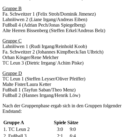
Gruppe B
Fa. Schweitzer 1 (Felix Stroh/Dominik Jimenez)
Lahnlöwen 2 (Liane Irgang/Andreas Eiben)
Fußball 4 (Adrian Pech/Jonas Spiegelberg)
Alte Herren Bissenberg (Steffen Erkel/Andreas Belz)
Gruppe C
Lahnlöwen 1 (Rudi Irgang/Reinhold Koob)
Fa. Schweitzer 2 (Johannes Kimpfbeck/Jan Ulbrich)
Orhan Kösger/Rene Melcher
TC Leun 3 (Dietric Irrgang/ Achim Piske)
Gruppe D
TC Leun 1 (Steffen Leyser/Oliver Pfeiffer)
Malte Fister/Laura Ketter
Fußball 1 (Tayfun Saban/Theo Menz)
Fußball 2 (Hannes Irrgang/Henrik Löw)
Nach der Gruppenphase ergab sich in den Gruppen folgender
Endstand:
Gruppe A
Spiele
Sätze
1.
TC Leun 2
3:0
9:0
2.
Fußball 3
2:1
6:4