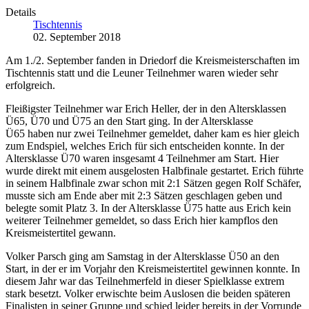
Details
Tischtennis
02. September 2018
Am 1./2. September fanden in Driedorf die Kreismeisterschaften im
Tischtennis statt und die Leuner Teilnehmer waren wieder sehr
erfolgreich.
Fleißigster Teilnehmer war Erich Heller, der in den Altersklassen
Ü65, Ü70 und Ü75 an den Start ging. In der Altersklasse
Ü65 haben nur zwei Teilnehmer gemeldet, daher kam es hier gleich
zum Endspiel, welches Erich für sich entscheiden konnte. In der
Altersklasse Ü70 waren insgesamt 4 Teilnehmer am Start. Hier
wurde direkt mit einem ausgelosten Halbfinale gestartet. Erich führte
in seinem Halbfinale zwar schon mit 2:1 Sätzen gegen Rolf Schäfer,
musste sich am Ende aber mit 2:3 Sätzen geschlagen geben und
belegte somit Platz 3. In der Altersklasse Ü75 hatte aus Erich kein
weiterer Teilnehmer gemeldet, so dass Erich hier kampflos den
Kreismeistertitel gewann.
Volker Parsch ging am Samstag in der Altersklasse Ü50 an den
Start, in der er im Vorjahr den Kreismeistertitel gewinnen konnte. In
diesem Jahr war das Teilnehmerfeld in dieser Spielklasse extrem
stark besetzt. Volker erwischte beim Auslosen die beiden späteren
Finalisten in seiner Gruppe und schied leider bereits in der Vorrunde