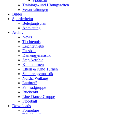
Floorball
Trainings- und Übungszeiten
Veranstaltungen
Bilder
Sportlerheim
Belegungsplan
Anmietung
Archiv
News
Tischtennis
Leichtathletik
Fussball
Damengymnastik
Step Aerobic
Kinderturnen
Eltern & Kind Turnen
Seniorengymnastik
Nordic Walking
Lauftreff
Fahrradgruppe
Rückenfit
Line-Dance-Gruppe
Floorball
Downloads
Formulare