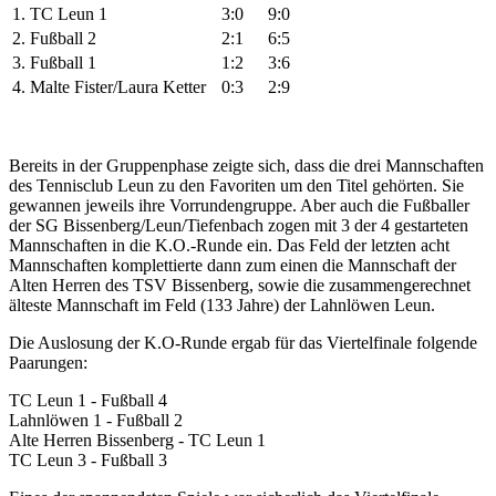
1.
TC Leun 1
3:0
9:0
2.
Fußball 2
2:1
6:5
3.
Fußball 1
1:2
3:6
4.
Malte Fister/Laura Ketter
0:3
2:9
Bereits in der Gruppenphase zeigte sich, dass die drei Mannschaften
des Tennisclub Leun zu den Favoriten um den Titel gehörten. Sie
gewannen jeweils ihre Vorrundengruppe. Aber auch die Fußballer
der SG Bissenberg/Leun/Tiefenbach zogen mit 3 der 4 gestarteten
Mannschaften in die K.O.-Runde ein. Das Feld der letzten acht
Mannschaften komplettierte dann zum einen die Mannschaft der
Alten Herren des TSV Bissenberg, sowie die zusammengerechnet
älteste Mannschaft im Feld (133 Jahre) der Lahnlöwen Leun.
Die Auslosung der K.O-Runde ergab für das Viertelfinale folgende
Paarungen:
TC Leun 1 - Fußball 4
Lahnlöwen 1 - Fußball 2
Alte Herren Bissenberg - TC Leun 1
TC Leun 3 - Fußball 3