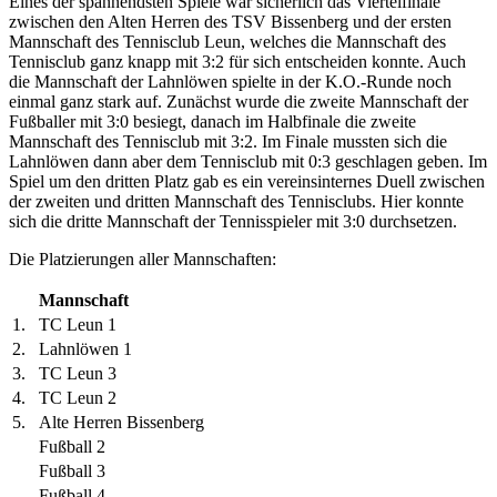
Eines der spannendsten Spiele war sicherlich das Viertelfinale
zwischen den Alten Herren des TSV Bissenberg und der ersten
Mannschaft des Tennisclub Leun, welches die Mannschaft des
Tennisclub ganz knapp mit 3:2 für sich entscheiden konnte. Auch
die Mannschaft der Lahnlöwen spielte in der K.O.-Runde noch
einmal ganz stark auf. Zunächst wurde die zweite Mannschaft der
Fußballer mit 3:0 besiegt, danach im Halbfinale die zweite
Mannschaft des Tennisclub mit 3:2. Im Finale mussten sich die
Lahnlöwen dann aber dem Tennisclub mit 0:3 geschlagen geben. Im
Spiel um den dritten Platz gab es ein vereinsinternes Duell zwischen
der zweiten und dritten Mannschaft des Tennisclubs. Hier konnte
sich die dritte Mannschaft der Tennisspieler mit 3:0 durchsetzen.
Die Platzierungen aller Mannschaften:
Mannschaft
1.
TC Leun 1
2.
Lahnlöwen 1
3.
TC Leun 3
4.
TC Leun 2
5.
Alte Herren Bissenberg
Fußball 2
Fußball 3
Fußball 4