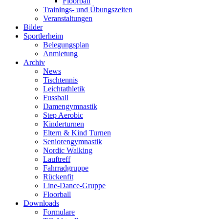
Floorball
Trainings- und Übungszeiten
Veranstaltungen
Bilder
Sportlerheim
Belegungsplan
Anmietung
Archiv
News
Tischtennis
Leichtathletik
Fussball
Damengymnastik
Step Aerobic
Kinderturnen
Eltern & Kind Turnen
Seniorengymnastik
Nordic Walking
Lauftreff
Fahrradgruppe
Rückenfit
Line-Dance-Gruppe
Floorball
Downloads
Formulare