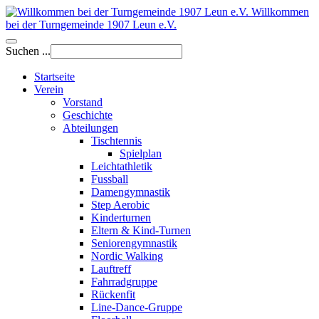
Willkommen
bei der Turngemeinde 1907 Leun e.V.
Suchen ...
Startseite
Verein
Vorstand
Geschichte
Abteilungen
Tischtennis
Spielplan
Leichtathletik
Fussball
Damengymnastik
Step Aerobic
Kinderturnen
Eltern & Kind-Turnen
Seniorengymnastik
Nordic Walking
Lauftreff
Fahrradgruppe
Rückenfit
Line-Dance-Gruppe