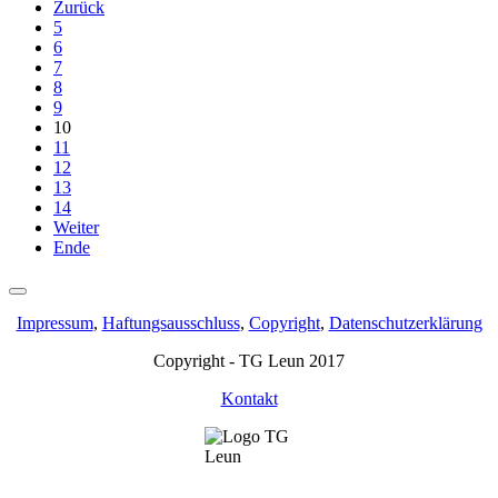
Zurück
5
6
7
8
9
10
11
12
13
14
Weiter
Ende
Impressum
,
Haftungsausschluss
,
Copyright
,
Datenschutzerklärung
Copyright - TG Leun 2017
Kontakt