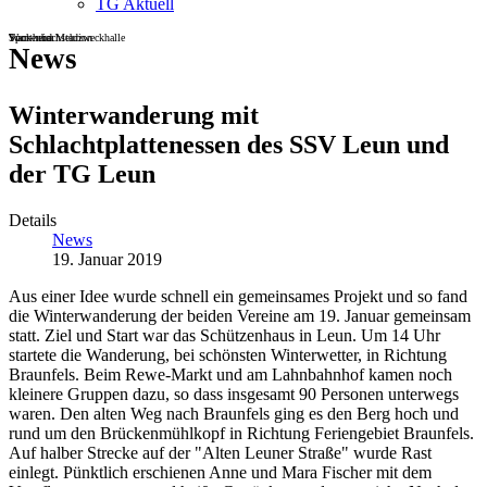
TG Aktuell
Sportheim
Turn- und Mehrzweckhalle
Wackenbachstadion
News
Winterwanderung mit
Schlachtplattenessen des SSV Leun und
der TG Leun
Details
News
19. Januar 2019
Aus einer Idee wurde schnell ein gemeinsames Projekt und so fand
die Winterwanderung der beiden Vereine am 19. Januar gemeinsam
statt. Ziel und Start war das Schützenhaus in Leun. Um 14 Uhr
startete die Wanderung, bei schönsten Winterwetter, in Richtung
Braunfels. Beim Rewe-Markt und am Lahnbahnhof kamen noch
kleinere Gruppen dazu, so dass insgesamt 90 Personen unterwegs
waren. Den alten Weg nach Braunfels ging es den Berg hoch und
rund um den Brückenmühlkopf in Richtung Feriengebiet Braunfels.
Auf halber Strecke auf der "Alten Leuner Straße" wurde Rast
einlegt. Pünktlich erschienen Anne und Mara Fischer mit dem