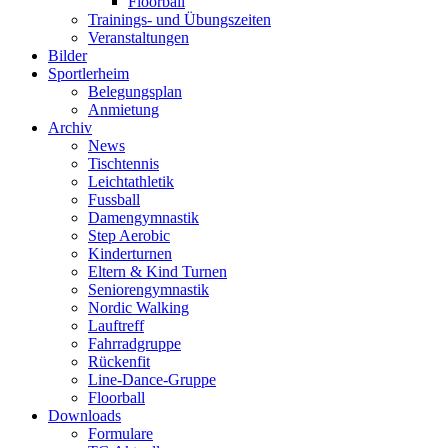
Floorball
Trainings- und Übungszeiten
Veranstaltungen
Bilder
Sportlerheim
Belegungsplan
Anmietung
Archiv
News
Tischtennis
Leichtathletik
Fussball
Damengymnastik
Step Aerobic
Kinderturnen
Eltern & Kind Turnen
Seniorengymnastik
Nordic Walking
Lauftreff
Fahrradgruppe
Rückenfit
Line-Dance-Gruppe
Floorball
Downloads
Formulare