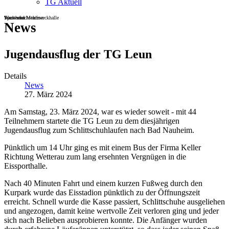
TG Aktuell
Sportheim
Turn- und Mehrzweckhalle
Wackenbachstadion
News
Jugendausflug der TG Leun
Details
News
27. März 2024
Am Samstag, 23. März 2024, war es wieder soweit - mit 44
Teilnehmern startete die TG Leun zu dem diesjährigen
Jugendausflug zum Schlittschuhlaufen nach Bad Nauheim.
Pünktlich um 14 Uhr ging es mit einem Bus der Firma Keller
Richtung Wetterau zum lang ersehnten Vergnügen in die
Eissporthalle.
Nach 40 Minuten Fahrt und einem kurzen Fußweg durch den
Kurpark wurde das Eisstadion pünktlich zu der Öffnungszeit
erreicht. Schnell wurde die Kasse passiert, Schlittschuhe ausgeliehen
und angezogen, damit keine wertvolle Zeit verloren ging und jeder
sich nach Belieben ausprobieren konnte. Die Anfänger wurden