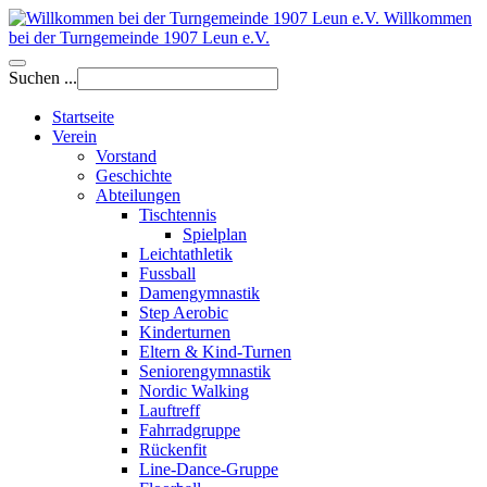
Willkommen
bei der Turngemeinde 1907 Leun e.V.
Suchen ...
Startseite
Verein
Vorstand
Geschichte
Abteilungen
Tischtennis
Spielplan
Leichtathletik
Fussball
Damengymnastik
Step Aerobic
Kinderturnen
Eltern & Kind-Turnen
Seniorengymnastik
Nordic Walking
Lauftreff
Fahrradgruppe
Rückenfit
Line-Dance-Gruppe