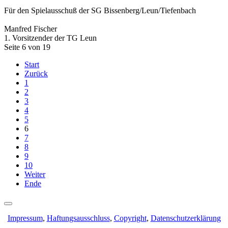
Für den Spielausschuß der SG Bissenberg/Leun/Tiefenbach
Manfred Fischer
1. Vorsitzender der TG Leun
Seite 6 von 19
Start
Zurück
1
2
3
4
5
6
7
8
9
10
Weiter
Ende
Impressum
,
Haftungsausschluss
,
Copyright
,
Datenschutzerklärung