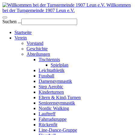
Willkommen
bei der Turngemeinde 1907 Leun e.V.
Suchen ...
Startseite
Verein
Vorstand
Geschichte
Abteilungen
Tischtennis
Spielplan
Leichtathletik
Fussball
Damengymnastik
Step Aerobic
Kinderturnen
Eltern & Kind-Turnen
Seniorengymnastik
Nordic Walking
Lauftreff
Fahrradgruppe
Rückenfit
Line-Dance-Gruppe