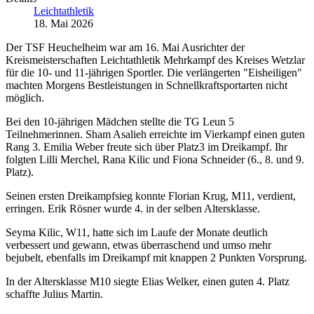
Leichtathletik
18. Mai 2026
Der TSF Heuchelheim war am 16. Mai Ausrichter der
Kreismeisterschaften Leichtathletik Mehrkampf des Kreises Wetzlar
für die 10- und 11-jährigen Sportler. Die verlängerten "Eisheiligen"
machten Morgens Bestleistungen in Schnellkraftsportarten nicht
möglich.
Bei den 10-jährigen Mädchen stellte die TG Leun 5
Teilnehmerinnen. Sham Asalieh erreichte im Vierkampf einen guten
Rang 3. Emilia Weber freute sich über Platz3 im Dreikampf. Ihr
folgten Lilli Merchel, Rana Kilic und Fiona Schneider (6., 8. und 9.
Platz).
Seinen ersten Dreikampfsieg konnte Florian Krug, M11, verdient,
erringen. Erik Rösner wurde 4. in der selben Altersklasse.
Seyma Kilic, W11, hatte sich im Laufe der Monate deutlich
verbessert und gewann, etwas überraschend und umso mehr
bejubelt, ebenfalls im Dreikampf mit knappen 2 Punkten Vorsprung.
In der Altersklasse M10 siegte Elias Welker, einen guten 4. Platz
schaffte Julius Martin.