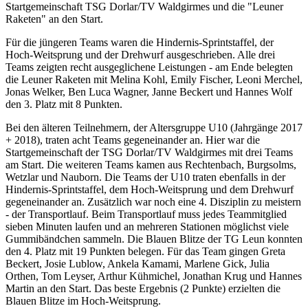
Startgemeinschaft TSG Dorlar/TV Waldgirmes und die "Leuner
Raketen" an den Start.
Für die jüngeren Teams waren die Hindernis-Sprintstaffel, der
Hoch-Weitsprung und der Drehwurf ausgeschrieben. Alle drei
Teams zeigten recht ausgeglichene Leistungen - am Ende belegten
die Leuner Raketen mit Melina Kohl, Emily Fischer, Leoni Merchel,
Jonas Welker, Ben Luca Wagner, Janne Beckert und Hannes Wolf
den 3. Platz mit 8 Punkten.
Bei den älteren Teilnehmern, der Altersgruppe U10 (Jahrgänge 2017
+ 2018), traten acht Teams gegeneinander an. Hier war die
Startgemeinschaft der TSG Dorlar/TV Waldgirmes mit drei Teams
am Start. Die weiteren Teams kamen aus Rechtenbach, Burgsolms,
Wetzlar und Nauborn. Die Teams der U10 traten ebenfalls in der
Hindernis-Sprintstaffel, dem Hoch-Weitsprung und dem Drehwurf
gegeneinander an. Zusätzlich war noch eine 4. Disziplin zu meistern
- der Transportlauf. Beim Transportlauf muss jedes Teammitglied
sieben Minuten laufen und an mehreren Stationen möglichst viele
Gummibändchen sammeln. Die Blauen Blitze der TG Leun konnten
den 4. Platz mit 19 Punkten belegen. Für das Team gingen Greta
Beckert, Josie Lublow, Ankela Kamami, Marlene Gick, Julia
Orthen, Tom Leyser, Arthur Kühmichel, Jonathan Krug und Hannes
Martin an den Start. Das beste Ergebnis (2 Punkte) erzielten die
Blauen Blitze im Hoch-Weitsprung.