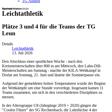
TG Aktuell
Sportheim
Turn- und Mehrzweckhalle
Wackenbachstadion
Leichtathletik
Plätze 3 und 4 für die Teams der TG
Leun
Details
Leichtathletik
13. Juli 2026
Den Abschluss einer sportlichen Woche - nach den
Kreismeisterschaften über 800 m am Mittwoch, den Lahn-Dill-
Meisterschaften am Samstag - machte der KILA-Wettkampf in
Dorlar am Sonntag, 21. Juni und läutete die Sommerpause ein.
Aufgrund der gemeldeten hohen Temperaturen wurde der Beginn
der Wettkämpfe um eine Stunde vorverlegt. Insgesamt kamen 11
Teams zusammen, um sich in den verschiedenen Disziplinen zu
messen.
In der Altersgruppe U8 (Jahrgänge 2019 + 2020) gingen die
"Coolen Flitzer" der SG Rechtenbach, die Lahnfüchse 4 der