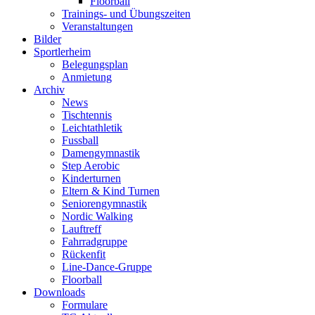
Floorball
Trainings- und Übungszeiten
Veranstaltungen
Bilder
Sportlerheim
Belegungsplan
Anmietung
Archiv
News
Tischtennis
Leichtathletik
Fussball
Damengymnastik
Step Aerobic
Kinderturnen
Eltern & Kind Turnen
Seniorengymnastik
Nordic Walking
Lauftreff
Fahrradgruppe
Rückenfit
Line-Dance-Gruppe
Floorball
Downloads
Formulare