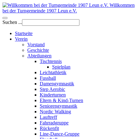
Willkommen
bei der Turngemeinde 1907 Leun e.V.
Suchen ...
Startseite
Verein
Vorstand
Geschichte
Abteilungen
Tischtennis
Spielplan
Leichtathletik
Fussball
Damengymnastik
Step Aerobic
Kinderturnen
Eltern & Kind-Turnen
Seniorengymnastik
Nordic Walking
Lauftreff
Fahrradgruppe
Rückenfit
Line-Dance-Gruppe