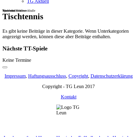
TG Aktuell
Sportheim
Turn- und Mehrzweckhalle
Wackenbachstadion
Tischtennis
Es gibt keine Beiträge in dieser Kategorie. Wenn Unterkategorien
angezeigt werden, können diese aber Beiträge enthalten.
Nächste TT-Spiele
Keine Termine
Impressum
,
Haftungsausschluss
,
Copyright
,
Datenschutzerklärung
Copyright - TG Leun 2017
Kontakt