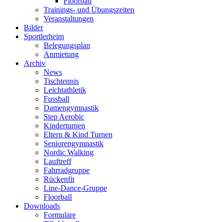
Floorball
Trainings- und Übungszeiten
Veranstaltungen
Bilder
Sportlerheim
Belegungsplan
Anmietung
Archiv
News
Tischtennis
Leichtathletik
Fussball
Damengymnastik
Step Aerobic
Kinderturnen
Eltern & Kind Turnen
Seniorengymnastik
Nordic Walking
Lauftreff
Fahrradgruppe
Rückenfit
Line-Dance-Gruppe
Floorball
Downloads
Formulare