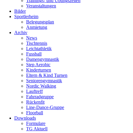
Trainings- und Übungszeiten
Veranstaltungen
Bilder
Sportlerheim
Belegungsplan
Anmietung
Archiv
News
Tischtennis
Leichtathletik
Fussball
Damengymnastik
Step Aerobic
Kinderturnen
Eltern & Kind Turnen
Seniorengymnastik
Nordic Walking
Lauftreff
Fahrradgruppe
Rückenfit
Line-Dance-Gruppe
Floorball
Downloads
Formulare
TG Aktuell