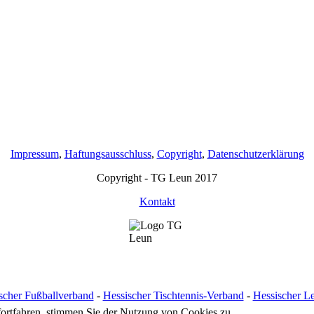
Impressum
,
Haftungsausschluss
,
Copyright
,
Datenschutzerklärung
Copyright - TG Leun 2017
Kontakt
scher Fußballverband
-
Hessischer Tischtennis-Verband
-
Hessischer Le
fortfahren, stimmen Sie der Nutzung von Cookies zu.