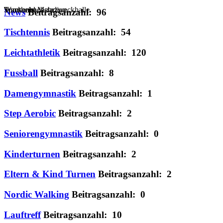
Sportheim
Turn- und Mehrzweckhalle
Wackenbachstadion
News
Beitragsanzahl: 96
Tischtennis
Beitragsanzahl: 54
Leichtathletik
Beitragsanzahl: 120
Fussball
Beitragsanzahl: 8
Damengymnastik
Beitragsanzahl: 1
Step Aerobic
Beitragsanzahl: 2
Seniorengymnastik
Beitragsanzahl: 0
Kinderturnen
Beitragsanzahl: 2
Eltern & Kind Turnen
Beitragsanzahl: 2
Nordic Walking
Beitragsanzahl: 0
Lauftreff
Beitragsanzahl: 10