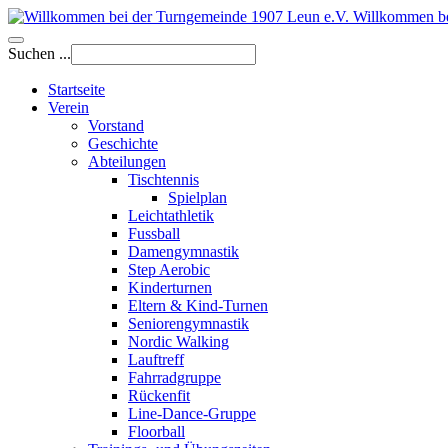
Willkommen be
Suchen ...
Startseite
Verein
Vorstand
Geschichte
Abteilungen
Tischtennis
Spielplan
Leichtathletik
Fussball
Damengymnastik
Step Aerobic
Kinderturnen
Eltern & Kind-Turnen
Seniorengymnastik
Nordic Walking
Lauftreff
Fahrradgruppe
Rückenfit
Line-Dance-Gruppe
Floorball