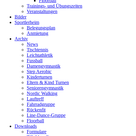
Floorball
Trainings- und Übungszeiten
Veranstaltungen
Bilder
Sportlerheim
Belegungsplan
Anmietung
Archiv
News
Tischtennis
Leichtathletik
Fussball
Damengymnastik
Step Aerobic
Kinderturnen
Eltern & Kind Turnen
Seniorengymnastik
Nordic Walking
Lauftreff
Fahrradgruppe
Rückenfit
Line-Dance-Gruppe
Floorball
Downloads
Formulare