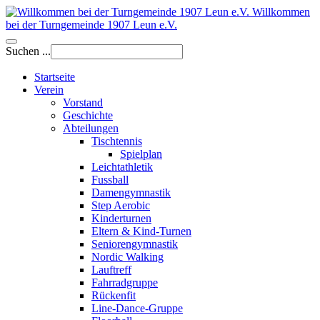
Willkommen
bei der Turngemeinde 1907 Leun e.V.
Suchen ...
Startseite
Verein
Vorstand
Geschichte
Abteilungen
Tischtennis
Spielplan
Leichtathletik
Fussball
Damengymnastik
Step Aerobic
Kinderturnen
Eltern & Kind-Turnen
Seniorengymnastik
Nordic Walking
Lauftreff
Fahrradgruppe
Rückenfit
Line-Dance-Gruppe