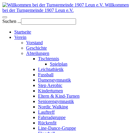
Willkommen
bei der Turngemeinde 1907 Leun e.V.
Suchen ...
Startseite
Verein
Vorstand
Geschichte
Abteilungen
Tischtennis
Spielplan
Leichtathletik
Fussball
Damengymnastik
Step Aerobic
Kinderturnen
Eltern & Kind-Turnen
Seniorengymnastik
Nordic Walking
Lauftreff
Fahrradgruppe
Rückenfit
Line-Dance-Gruppe