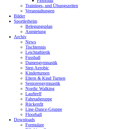
Floorball
Trainings- und Übungszeiten
Veranstaltungen
Bilder
Sportlerheim
Belegungsplan
Anmietung
Archiv
News
Tischtennis
Leichtathletik
Fussball
Damengymnastik
Step Aerobic
Kinderturnen
Eltern & Kind Turnen
Seniorengymnastik
Nordic Walking
Lauftreff
Fahrradgruppe
Rückenfit
Line-Dance-Gruppe
Floorball
Downloads
Formulare