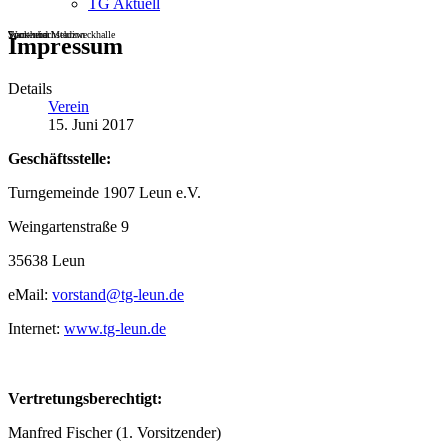
TG Aktuell
Sportheim
Turn- und Mehrzweckhalle
Wackenbachstadion
Impressum
Details
Verein
15. Juni 2017
Geschäftsstelle:
Turngemeinde 1907 Leun e.V.
Weingartenstraße 9
35638 Leun
eMail:
vorstand@tg-leun.de
Internet:
www.tg-leun.de
Vertretungsberechtigt:
Manfred Fischer (1. Vorsitzender)