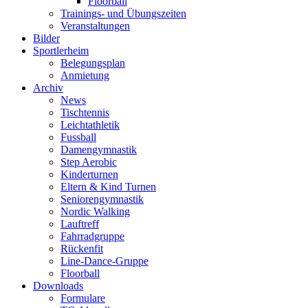
Floorball
Trainings- und Übungszeiten
Veranstaltungen
Bilder
Sportlerheim
Belegungsplan
Anmietung
Archiv
News
Tischtennis
Leichtathletik
Fussball
Damengymnastik
Step Aerobic
Kinderturnen
Eltern & Kind Turnen
Seniorengymnastik
Nordic Walking
Lauftreff
Fahrradgruppe
Rückenfit
Line-Dance-Gruppe
Floorball
Downloads
Formulare