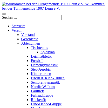
Willkommen
bei der Turngemeinde 1907 Leun e.V.
Suchen ...
Startseite
Verein
Vorstand
Geschichte
Abteilungen
Tischtennis
Spielplan
Leichtathletik
Fussball
Damengymnastik
Step Aerobic
Kinderturnen
Eltern & Kind-Turnen
Seniorengymnastik
Nordic Walking
Lauftreff
Fahrradgruppe
Rückenfit
Line-Dance-Gruppe