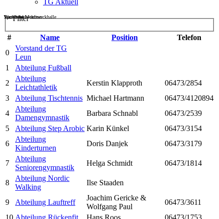
TG Aktuell
Sportheim
Turn- und Mehrzweckhalle
Wackenbachstadion
Filter
#
Name
Position
Telefon
Vorstand der TG
0
Leun
1
Abteilung Fußball
Abteilung
2
Kerstin Klapproth
06473/2854
Leichtathletik
3
Abteilung Tischtennis
Michael Hartmann
06473/4120894
Abteilung
4
Barbara Schnabl
06473/2539
Damengymnastik
5
Abteilung Step Arobic
Karin Künkel
06473/3154
Abteilung
6
Doris Danjek
06473/3179
Kinderturnen
Abteilung
7
Helga Schmidt
06473/1814
Seniorengymnastik
Abteilung Nordic
8
Ilse Staaden
Walking
Joachim Gericke &
9
Abteilung Lauftreff
06473/3611
Wolfgang Paul
10
Abteilung Rückenfit
Hans Roos
06473/1753