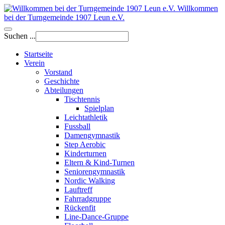
Willkommen
bei der Turngemeinde 1907 Leun e.V.
Suchen ...
Startseite
Verein
Vorstand
Geschichte
Abteilungen
Tischtennis
Spielplan
Leichtathletik
Fussball
Damengymnastik
Step Aerobic
Kinderturnen
Eltern & Kind-Turnen
Seniorengymnastik
Nordic Walking
Lauftreff
Fahrradgruppe
Rückenfit
Line-Dance-Gruppe