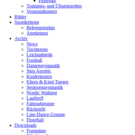
Floorball
Trainings- und Übungszeiten
Veranstaltungen
Bilder
Sportlerheim
Belegungsplan
Anmietung
Archiv
News
Tischtennis
Leichtathletik
Fussball
Damengymnastik
Step Aerobic
Kinderturnen
Eltern & Kind Turnen
Seniorengymnastik
Nordic Walking
Lauftreff
Fahrradgruppe
Rückenfit
Line-Dance-Gruppe
Floorball
Downloads
Formulare