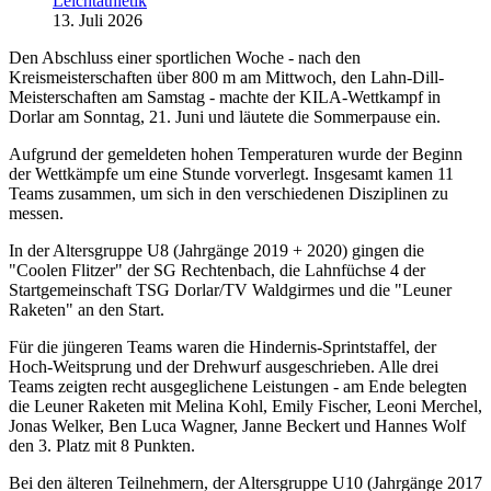
Leichtathletik
13. Juli 2026
Den Abschluss einer sportlichen Woche - nach den
Kreismeisterschaften über 800 m am Mittwoch, den Lahn-Dill-
Meisterschaften am Samstag - machte der KILA-Wettkampf in
Dorlar am Sonntag, 21. Juni und läutete die Sommerpause ein.
Aufgrund der gemeldeten hohen Temperaturen wurde der Beginn
der Wettkämpfe um eine Stunde vorverlegt. Insgesamt kamen 11
Teams zusammen, um sich in den verschiedenen Disziplinen zu
messen.
In der Altersgruppe U8 (Jahrgänge 2019 + 2020) gingen die
"Coolen Flitzer" der SG Rechtenbach, die Lahnfüchse 4 der
Startgemeinschaft TSG Dorlar/TV Waldgirmes und die "Leuner
Raketen" an den Start.
Für die jüngeren Teams waren die Hindernis-Sprintstaffel, der
Hoch-Weitsprung und der Drehwurf ausgeschrieben. Alle drei
Teams zeigten recht ausgeglichene Leistungen - am Ende belegten
die Leuner Raketen mit Melina Kohl, Emily Fischer, Leoni Merchel,
Jonas Welker, Ben Luca Wagner, Janne Beckert und Hannes Wolf
den 3. Platz mit 8 Punkten.
Bei den älteren Teilnehmern, der Altersgruppe U10 (Jahrgänge 2017