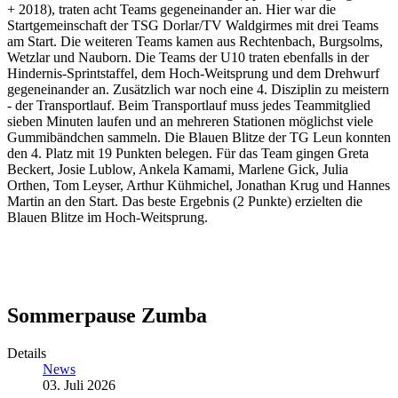
+ 2018), traten acht Teams gegeneinander an. Hier war die
Startgemeinschaft der TSG Dorlar/TV Waldgirmes mit drei Teams
am Start. Die weiteren Teams kamen aus Rechtenbach, Burgsolms,
Wetzlar und Nauborn. Die Teams der U10 traten ebenfalls in der
Hindernis-Sprintstaffel, dem Hoch-Weitsprung und dem Drehwurf
gegeneinander an. Zusätzlich war noch eine 4. Disziplin zu meistern
- der Transportlauf. Beim Transportlauf muss jedes Teammitglied
sieben Minuten laufen und an mehreren Stationen möglichst viele
Gummibändchen sammeln. Die Blauen Blitze der TG Leun konnten
den 4. Platz mit 19 Punkten belegen. Für das Team gingen Greta
Beckert, Josie Lublow, Ankela Kamami, Marlene Gick, Julia
Orthen, Tom Leyser, Arthur Kühmichel, Jonathan Krug und Hannes
Martin an den Start. Das beste Ergebnis (2 Punkte) erzielten die
Blauen Blitze im Hoch-Weitsprung.
Sommerpause Zumba
Details
News
03. Juli 2026