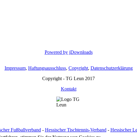
Powered by jDownloads
Impressum
,
Haftungsausschluss
,
Copyright
,
Datenschutzerklärung
Copyright - TG Leun 2017
Kontakt
scher Fußballverband
-
Hessischer Tischtennis-Verband
-
Hessischer Le