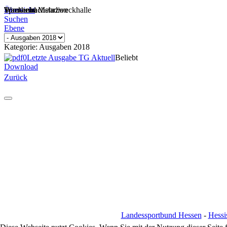
Sportheim
Turn- und Mehrzweckhalle
Wackenbachstadion
Übersicht
Suchen
Ebene
Kategorie: Ausgaben 2018
Letzte Ausgabe TG Aktuell
Beliebt
Download
Zurück
Landessportbund Hessen
-
Hessi