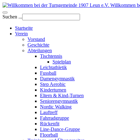
Willkommen be
Suchen ...
Startseite
Verein
Vorstand
Geschichte
Abteilungen
Tischtennis
Spielplan
Leichtathletik
Fussball
Damengymnastik
Step Aerobic
Kinderturnen
Eltern & Kind-Turnen
Seniorengymnastik
Nordic Walking
Lauftreff
Fahrradgruppe
Rückenfit
Line-Dance-Gruppe
Floorball