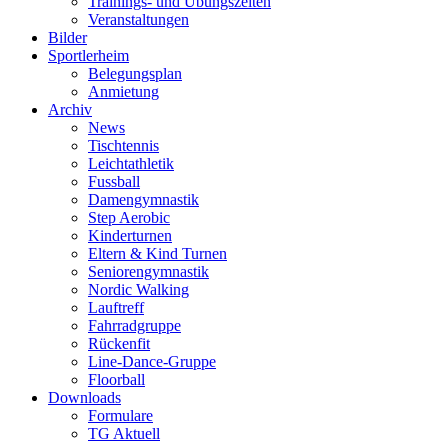
Trainings- und Übungszeiten
Veranstaltungen
Bilder
Sportlerheim
Belegungsplan
Anmietung
Archiv
News
Tischtennis
Leichtathletik
Fussball
Damengymnastik
Step Aerobic
Kinderturnen
Eltern & Kind Turnen
Seniorengymnastik
Nordic Walking
Lauftreff
Fahrradgruppe
Rückenfit
Line-Dance-Gruppe
Floorball
Downloads
Formulare
TG Aktuell