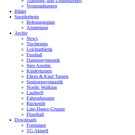
Trainings- und Übungszeiten
Veranstaltungen
Bilder
Sportlerheim
Belegungsplan
Anmietung
Archiv
News
Tischtennis
Leichtathletik
Fussball
Damengymnastik
Step Aerobic
Kinderturnen
Eltern & Kind Turnen
Seniorengymnastik
Nordic Walking
Lauftreff
Fahrradgruppe
Rückenfit
Line-Dance-Gruppe
Floorball
Downloads
Formulare
TG Aktuell