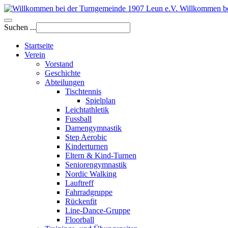
Willkommen be
Suchen ...
Startseite
Verein
Vorstand
Geschichte
Abteilungen
Tischtennis
Spielplan
Leichtathletik
Fussball
Damengymnastik
Step Aerobic
Kinderturnen
Eltern & Kind-Turnen
Seniorengymnastik
Nordic Walking
Lauftreff
Fahrradgruppe
Rückenfit
Line-Dance-Gruppe
Floorball