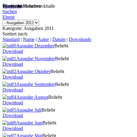
Sportheim
Turn- und Mehrzweckhalle
Wackenbachstadion
Übersicht
Suchen
Ebene
Kategorie: Ausgaben 2011
Sortiert nach:
Standard
|
Name
|
Autor
|
Datum
|
Downloads
Ausgabe Dezember
Beliebt
Download
Ausgabe November
Beliebt
Download
Ausgabe Oktober
Beliebt
Download
Ausgabe September
Beliebt
Download
Ausgabe August
Beliebt
Download
Ausgabe Juli
Beliebt
Download
Ausgabe Juni
Beliebt
Download
Ausgabe Mai
Beliebt