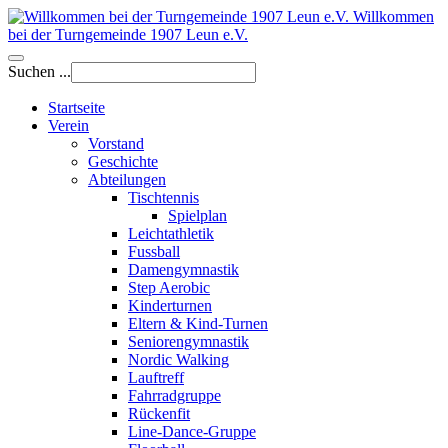
Willkommen
bei der Turngemeinde 1907 Leun e.V.
Suchen ...
Startseite
Verein
Vorstand
Geschichte
Abteilungen
Tischtennis
Spielplan
Leichtathletik
Fussball
Damengymnastik
Step Aerobic
Kinderturnen
Eltern & Kind-Turnen
Seniorengymnastik
Nordic Walking
Lauftreff
Fahrradgruppe
Rückenfit
Line-Dance-Gruppe