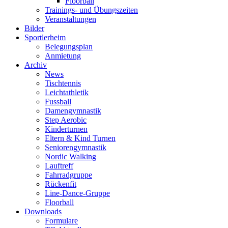
Floorball
Trainings- und Übungszeiten
Veranstaltungen
Bilder
Sportlerheim
Belegungsplan
Anmietung
Archiv
News
Tischtennis
Leichtathletik
Fussball
Damengymnastik
Step Aerobic
Kinderturnen
Eltern & Kind Turnen
Seniorengymnastik
Nordic Walking
Lauftreff
Fahrradgruppe
Rückenfit
Line-Dance-Gruppe
Floorball
Downloads
Formulare