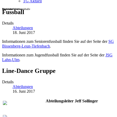
TG Aktuell
Sportheim
Turn- und Mehrzweckhalle
Wackenbachstadion
Fussball
Details
Abteilungen
18. Juni 2017
Informationen zum Seniorenfussball finden Sie auf der Seite der
SG
Bissenberg-Leun-Tiefenbach
.
Informationen zum Jugendfussball finden Sie auf der Seite der
JSG
Lahn-Ulm
.
Line-Dance Gruppe
Details
Abteilungen
16. Juni 2017
Abteilungsleiter Jeff Sollinger