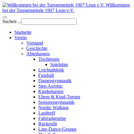
Willkommen
bei der Turngemeinde 1907 Leun e.V.
Suchen ...
Startseite
Verein
Vorstand
Geschichte
Abteilungen
Tischtennis
Spielplan
Leichtathletik
Fussball
Damengymnastik
Step Aerobic
Kinderturnen
Eltern & Kind-Turnen
Seniorengymnastik
Nordic Walking
Lauftreff
Fahrradgruppe
Rückenfit
Line-Dance-Gruppe