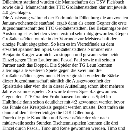
Dillenburg stattfand wurden die Mannschaften des TSV Fleisbach
sowie die 2. Mannschaft des TTC Großaltenstädten klar mit jeweils
4:0 geschlagen.
Die Auslosung während der Endrunde in Dillenburg die am zweiten
Januarwochenende stattfand, ergab dann als ersten Gegner die erste
Jugendmannschaft des TTC Großaltenstädten. Bei Bekanntgabe der
Auslosung ist es bei den vieren erstmal sehr ruhig geworden. Gegen
Großaltenstädten wurde in der Vorrunde zur Meisterschaft der
einzige Punkt abgegeben. So kam es im Viertelfinale zu dem
erwartet spannenden Spiel. Großaltenstädtens Nummer eins
Benjamin Karger war nicht zu stoppen und gewann seine beide
Einzel gegen Timo Lauber und Pascal Paul sowie mit seinem
Partner auch das Doppel. Die Spieler der TG Leun konnten
allerdings alle weiteren Spiele gegen die zwei und drei
Großaltenstädtens gewinnen. Hier zeigte sich wieder die Stärke
dieser Jugendmannschaft nämlich die Ausgewogenheit der
Spielstärke aller vier, die in dieser Aufstellung schon über mehrere
Jahre zusammenspielen. So wurde dieses Spiel 4:3 gewonnen.
Gegen den TTF Oranien Frohnhausen konnte das Spiel im
Halbfinale dann schon deutlicher mit 4:2 gewonnen werden bevor
das Finale des Kreispokals gespielt werden musste. Dort trafen sie
dann auf den Titelverteidiger die DJK Dillenburg.
Durch die gute Kondition und Nervenstärke der vier nach
mittlerweile sechs Stunden Tischtennisspielen konnten alle drei
Einzel durch Pascal, Timo und Rene gewonnen werden. Timo und