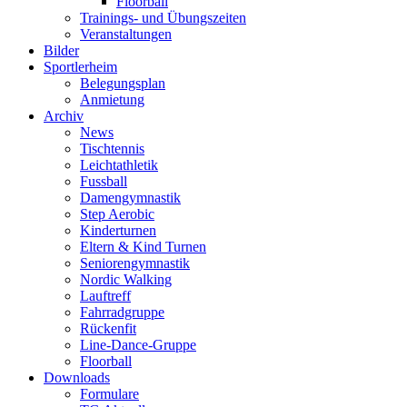
Floorball
Trainings- und Übungszeiten
Veranstaltungen
Bilder
Sportlerheim
Belegungsplan
Anmietung
Archiv
News
Tischtennis
Leichtathletik
Fussball
Damengymnastik
Step Aerobic
Kinderturnen
Eltern & Kind Turnen
Seniorengymnastik
Nordic Walking
Lauftreff
Fahrradgruppe
Rückenfit
Line-Dance-Gruppe
Floorball
Downloads
Formulare