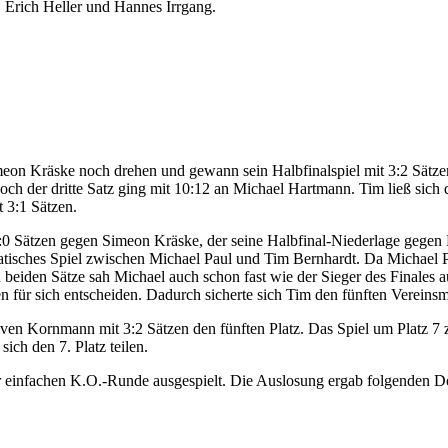
, Erich Heller und Hannes Irrgang.
meon Kräske noch drehen und gewann sein Halbfinalspiel mit 3:2 Sätzen
och der dritte Satz ging mit 10:12 an Michael Hartmann. Tim ließ sich 
t 3:1 Sätzen.
:0 Sätzen gegen Simeon Kräske, der seine Halbfinal-Niederlage gegen
atisches Spiel zwischen Michael Paul und Tim Bernhardt. Da Michael P
beiden Sätze sah Michael auch schon fast wie der Sieger des Finales a
 für sich entscheiden. Dadurch sicherte sich Tim den fünften Vereinsmei
 Sven Kornmann mit 3:2 Sätzen den fünften Platz. Das Spiel um Platz 7
sich den 7. Platz teilen.
r einfachen K.O.-Runde ausgespielt. Die Auslosung ergab folgenden 