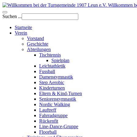
Willkommen be
Suchen ...
Startseite
Verein
Vorstand
Geschichte
Abteilungen
Tischtennis
Spielplan
Leichtathletik
Fussball
Damengymnastik
Step Aerobic
Kinderturnen
Eltern & Kind-Turnen
Seniorengymnastik
Nordic Walking
Lauftreff
Fahrradgruppe
Rückenfit
Line-Dance-Gruppe
Floorball