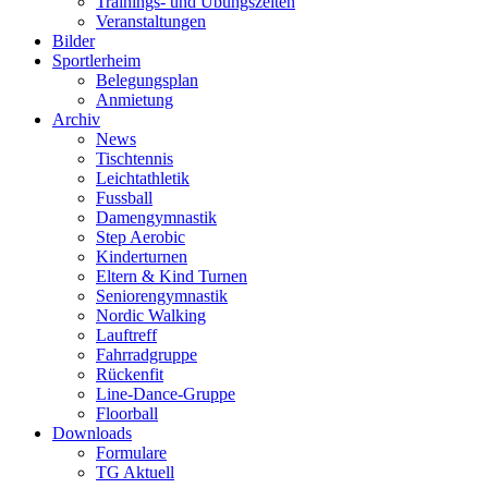
Trainings- und Übungszeiten
Veranstaltungen
Bilder
Sportlerheim
Belegungsplan
Anmietung
Archiv
News
Tischtennis
Leichtathletik
Fussball
Damengymnastik
Step Aerobic
Kinderturnen
Eltern & Kind Turnen
Seniorengymnastik
Nordic Walking
Lauftreff
Fahrradgruppe
Rückenfit
Line-Dance-Gruppe
Floorball
Downloads
Formulare
TG Aktuell