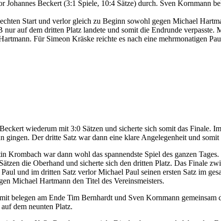
vor Johannes Beckert (3:1 Spiele, 10:4 Sätze) durch. Sven Kornmann be
lechten Start und verlor gleich zu Beginn sowohl gegen Michael Hartma
nur auf dem dritten Platz landete und somit die Endrunde verpasste. 
l Hartmann. Für Simeon Kräske reichte es nach eine mehrmonatigen Pau
ckert wiederum mit 3:0 Sätzen und sicherte sich somit das Finale. Im
 gingen. Der dritte Satz war dann eine klare Angelegenheit und somit 
in Krombach war dann wohl das spannendste Spiel des ganzen Tages. Di
ätzen die Oberhand und sicherte sich den dritten Platz. Das Finale zw
aul und im dritten Satz verlor Michael Paul seinen ersten Satz im ges
egen Michael Hartmann den Titel des Vereinsmeisters.
n, somit belegen am Ende Tim Bernhardt und Sven Kornmann gemeinsam 
auf dem neunten Platz.