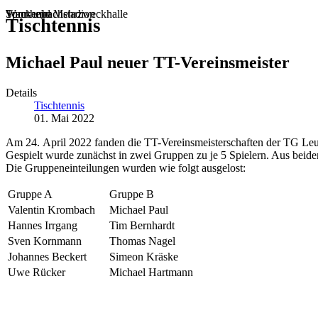
Sportheim
Turn- und Mehrzweckhalle
Wackenbachstadion
Tischtennis
Michael Paul neuer TT-Vereinsmeister
Details
Tischtennis
01. Mai 2022
Am 24. April 2022 fanden die TT-Vereinsmeisterschaften der TG Leun 
Gespielt wurde zunächst in zwei Gruppen zu je 5 Spielern. Aus beiden
Die Gruppeneinteilungen wurden wie folgt ausgelost:
Gruppe A
Gruppe B
Valentin Krombach
Michael Paul
Hannes Irrgang
Tim Bernhardt
Sven Kornmann
Thomas Nagel
Johannes Beckert
Simeon Kräske
Uwe Rücker
Michael Hartmann