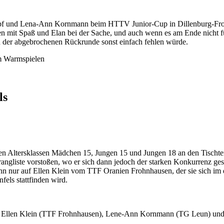
opf und Lena-Ann Kornmann beim HTTV Junior-Cup in Dillenburg-Fro
en mit Spaß und Elan bei der Sache, und auch wenn es am Ende nicht für
d der abgebrochenen Rückrunde sonst einfach fehlen würde.
ls
 Altersklassen Mädchen 15, Jungen 15 und Jungen 18 an den Tischten
rangliste vorstoßen, wo er sich dann jedoch der starken Konkurrenz ge
ur auf Ellen Klein vom TTF Oranien Frohnhausen, der sie sich im di
nfels stattfinden wird.