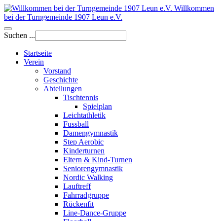
Willkommen
bei der Turngemeinde 1907 Leun e.V.
Suchen ...
Startseite
Verein
Vorstand
Geschichte
Abteilungen
Tischtennis
Spielplan
Leichtathletik
Fussball
Damengymnastik
Step Aerobic
Kinderturnen
Eltern & Kind-Turnen
Seniorengymnastik
Nordic Walking
Lauftreff
Fahrradgruppe
Rückenfit
Line-Dance-Gruppe