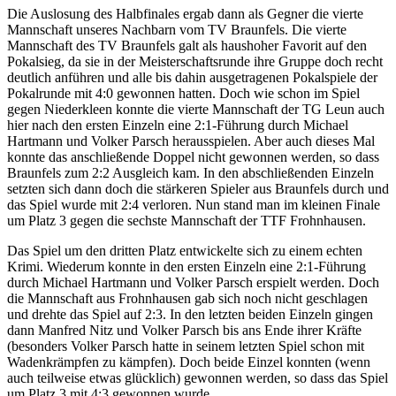
Die Auslosung des Halbfinales ergab dann als Gegner die vierte
Mannschaft unseres Nachbarn vom TV Braunfels. Die vierte
Mannschaft des TV Braunfels galt als haushoher Favorit auf den
Pokalsieg, da sie in der Meisterschaftsrunde ihre Gruppe doch recht
deutlich anführen und alle bis dahin ausgetragenen Pokalspiele der
Pokalrunde mit 4:0 gewonnen hatten. Doch wie schon im Spiel
gegen Niederkleen konnte die vierte Mannschaft der TG Leun auch
hier nach den ersten Einzeln eine 2:1-Führung durch Michael
Hartmann und Volker Parsch herausspielen. Aber auch dieses Mal
konnte das anschließende Doppel nicht gewonnen werden, so dass
Braunfels zum 2:2 Ausgleich kam. In den abschließenden Einzeln
setzten sich dann doch die stärkeren Spieler aus Braunfels durch und
das Spiel wurde mit 2:4 verloren. Nun stand man im kleinen Finale
um Platz 3 gegen die sechste Mannschaft der TTF Frohnhausen.
Das Spiel um den dritten Platz entwickelte sich zu einem echten
Krimi. Wiederum konnte in den ersten Einzeln eine 2:1-Führung
durch Michael Hartmann und Volker Parsch erspielt werden. Doch
die Mannschaft aus Frohnhausen gab sich noch nicht geschlagen
und drehte das Spiel auf 2:3. In den letzten beiden Einzeln gingen
dann Manfred Nitz und Volker Parsch bis ans Ende ihrer Kräfte
(besonders Volker Parsch hatte in seinem letzten Spiel schon mit
Wadenkrämpfen zu kämpfen). Doch beide Einzel konnten (wenn
auch teilweise etwas glücklich) gewonnen werden, so dass das Spiel
um Platz 3 mit 4:3 gewonnen wurde.