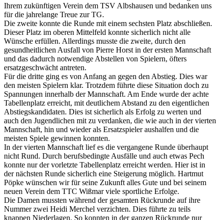
Ihrem zukünftigen Verein dem TSV Albshausen und bedanken uns
für die jahrelange Treue zur TG.
Die zweite konnte die Runde mit einem sechsten Platz abschließen.
Dieser Platz im oberen Mittelfeld konnte sicherlich nicht alle
Wünsche erfüllen. Allerdings musste die zweite, durch den
gesundheitlichen Ausfall von Pierre Horst in der ersten Mannschaft
und das dadurch notwendige Abstellen von Spielern, öfters
ersatzgeschwächt antreten.
Für die dritte ging es von Anfang an gegen den Abstieg. Dies war
den meisten Spielern klar. Trotzdem führte diese Situation doch zu
Spannungen innerhalb der Mannschaft. Am Ende wurde der achte
Tabellenplatz erreicht, mit deutlichem Abstand zu den eigentlichen
Abstiegskandidaten. Dies ist sicherlich als Erfolg zu werten und
auch den Jugendlichen mit zu verdanken, die wie auch in der vierten
Mannschaft, hin und wieder als Ersatzspieler aushalfen und die
meisten Spiele gewinnen konnten.
In der vierten Mannschaft lief es die vergangene Runde überhaupt
nicht Rund. Durch berufsbedingte Ausfälle und auch etwas Pech
konnte nur der vorletzte Tabellenplatz erreicht werden. Hier ist in
der nächsten Runde sicherlich eine Steigerung möglich. Hartmut
Pöpke wünschen wir für seine Zukunft alles Gute und bei seinem
neuen Verein dem TTC Wißmar viele sportliche Erfolge.
Die Damen mussten während der gesamten Rückrunde auf ihre
Nummer zwei Heidi Merchel verzichten. Dies führte zu teils
knappen Niederlagen. So konnten in der ganzen Rückrunde nur