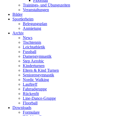
Floorball
Trainings- und Übungszeiten
Veranstaltungen
Bilder
Sportlerheim
Belegungsplan
Anmietung
Archiv
News
Tischtennis
Leichtathletik
Fussball
Damengymnastik
Step Aerobic
Kinderturnen
Eltern & Kind Turnen
Seniorengymnastik
Nordic Walking
Lauftreff
Fahrradgruppe
Rückenfit
Line-Dance-Gruppe
Floorball
Downloads
Formulare